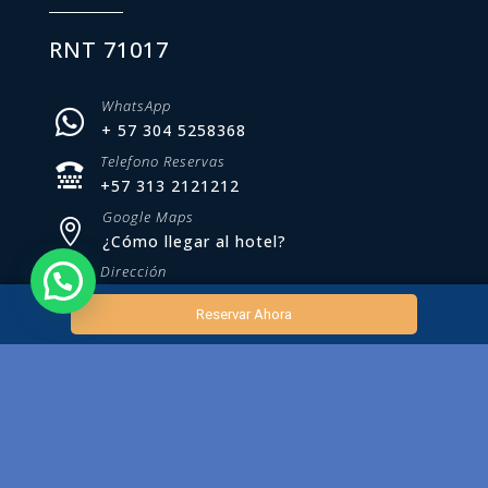
RNT 71017
WhatsApp

+ 57 304 5258368
Telefono Reservas

+57 313 2121212
Google Maps

¿Cómo llegar al hotel?
Dirección

Cl. 84 #46-07 | Barranquilla – Col.
Reservar Ahora
Email, PQRS

comunicaciones@hotelwindsor.com.co